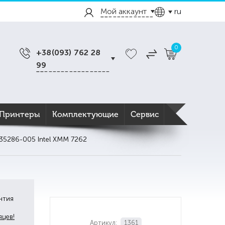
Мой аккаунт
ru
0
+38(093) 762 28
99
Принтеры
Комплектующие
Сервис
35286-005 Intel XMM 7262
нтия
яцев!
Артикул:
1361