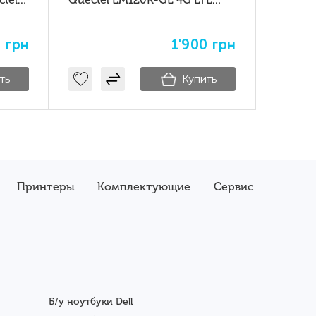
enovo
CAT12
module
0
грн
1'900
грн
ть
Купить
Принтеры
Комплектующие
Сервис
Б/у ноутбуки Dell