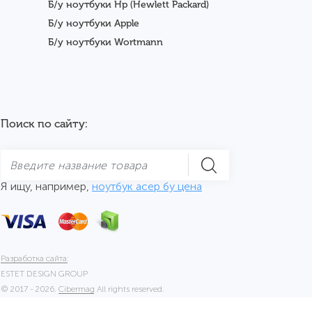
Б/у ноутбуки Hp (Hewlett Packard)
Б/у ноутбуки Apple
Б/у ноутбуки Wortmann
Поиск по сайту:
Я ищу, например,
ноутбук асер бу цена
Разработка сайта:
ESTET DESIGN GROUP
© 2017 - 2026.
Cibermag
All rights reserved.
Карта сайта