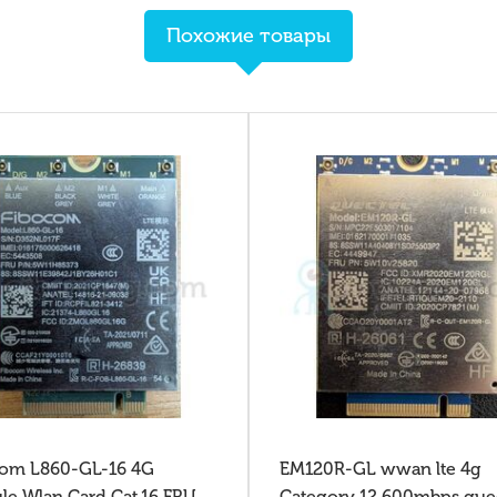
Похожие товары
com L860-GL-16 4G
EM120R-GL wwan lte 4g
e Wlan Card Cat.16 FRU
Category 12 600mbps que