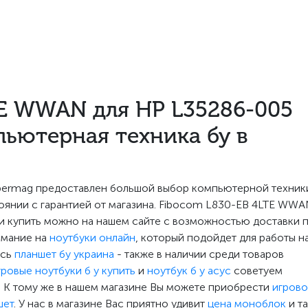
TE WWAN для HP L35286-005
пьютерная техника бу в
ibermag предоставлен большой выбор компьютерной техник
янии с гарантией от магазина. Fibocom L830-EB 4LTE WW
 и купить можно на нашем сайте с возможностью доставки 
имание на
ноутбуки онлайн
, который подойдет для работы н
есь
планшет бу украина
- также в наличии среди товаров
гровые ноутбуки б у купить
и
ноутбук б у асус
советуем
. К тому же в нашем магазине Вы можете приобрести
игров
шет
. У нас в магазине Вас приятно удивит
цена моноблок
и т