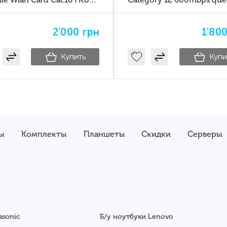
5w11h85373
em120r-gl 5w10v25820 l
gen2
2'000
грн
1'80
Купить
Купи
ы
Комплекты
Планшеты
Скидки
Серверы
asonic
Б/у ноутбуки Lenovo