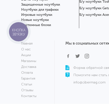
Б/у ноутбуки Tos
Защищенные ноутбуки
Б/у ноутбуки Get
Ноутбуки для графики
Игровые ноутбуки
Б/у ноутбуки Ace
Новые ноутбуки
Системные блоки
КНОПКА
Мониторы
ЗВ'ЯЗКУ
Планшеты
Серверы
Мы в социальных сетях
Главная
Комплектующие
О нас
Аксессуары
Акции
Сервисный центр
Магазины
Доставка
Форма обратной свя
Оплата
Помогите нам стать 
Гарантия
info@cibermag.com
Статьи
Отзывы
Контакты