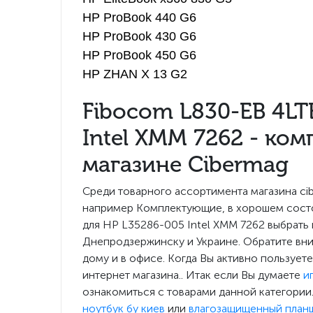
HP ProBook 440 G6
HP ProBook 430 G6
HP ProBook 450 G6
HP ZHAN X 13 G2
Fibocom L830-EB 4L
Intel XMM 7262 - ком
магазине Cibermag
Среди товарного ассортимента магазина c
например Комплектующие, в хорошем состо
для HP L35286-005 Intel XMM 7262 выбрать
Днепродзержинску и Украине. Обратите вн
дому и в офисе. Когда Вы активно пользует
интернет магазина.. Итак если Вы думаете
и
ознакомиться с товарами данной категории
ноутбук бу киев
или
влагозащищенный план