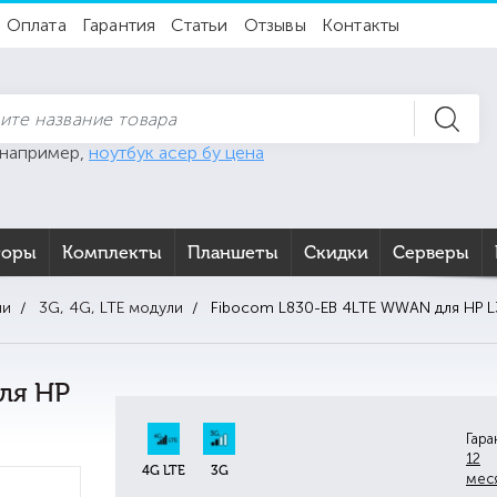
Оплата
Гарантия
Статьи
Отзывы
Контакты
 например,
ноутбук асер бу цена
торы
Комплекты
Планшеты
Скидки
Серверы
ли
3G, 4G, LTE модули
Fibocom L830-EB 4LTE WWAN для HP L
ля HP
Гара
12
4G LTE
3G
мес