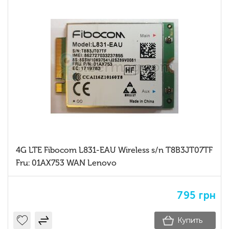
4G LTE Fibocom L831-EAU Wireless s/n T8B3JT07TF
Fru: 01AX753 WAN Lenovo
795
грн
Купить