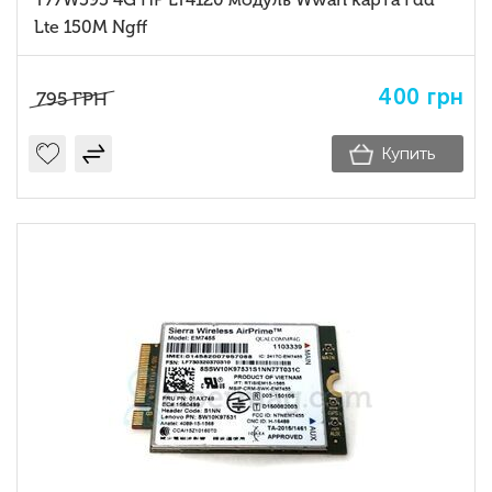
Lte 150M Ngff
400
грн
795
ГРН
Купить