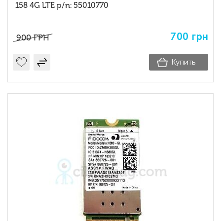
158 4G LTE p/n: 55010770
700
грн
900
ГРН
Купить