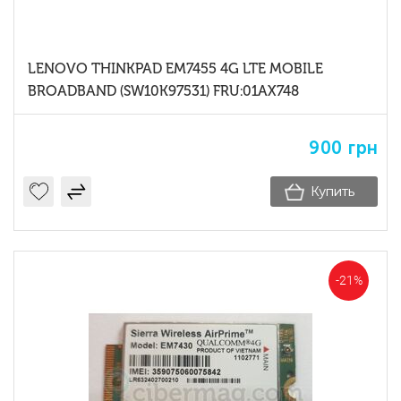
LENOVO THINKPAD EM7455 4G LTE MOBILE
BROADBAND (SW10K97531) FRU:01AX748
900
грн
Купить
-21%