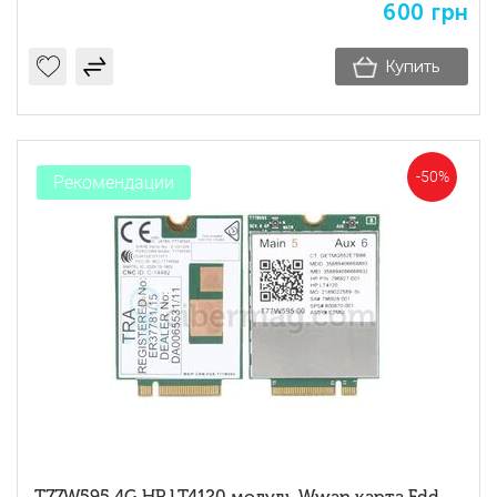
600
грн
Купить
-50%
Рекомендации
T77W595 4G HP LT4120 модуль Wwan карта Fdd