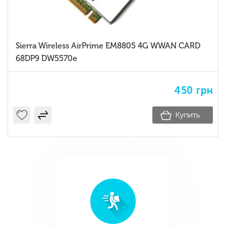
Sierra Wireless AirPrime EM8805 4G WWAN CARD
68DP9 DW5570e
450
грн
Купить