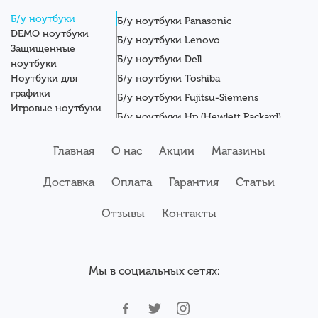
Б/у ноутбуки
Б/у ноутбуки Panasonic
DEMO ноутбуки
Б/у ноутбуки Lenovo
Защищенные
Б/у ноутбуки Dell
ноутбуки
Ноутбуки для
Б/у ноутбуки Toshiba
графики
Б/у ноутбуки Fujitsu-Siemens
Игровые ноутбуки
Б/у ноутбуки Hp (Hewlett Packard)
Новые ноутбуки
Б/у ноутбуки Getac
Системные блоки
Главная
О нас
Акции
Магазины
Мониторы
Б/у ноутбуки Asus
Планшеты
Б/у ноутбуки Apple
Доставка
Оплата
Гарантия
Статьи
Серверы
Б/у ноутбуки Acer
Комплектующие
Аксессуары
Отзывы
Б/у ноутбуки Samsung
Контакты
Сервисный центр
Б/у ноутбуки Wortmann
Мы в социальных сетях: