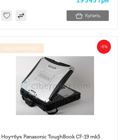
19'345
грн
Купить
-6%
Цену снижено!!!
Ноутбук Panasonic ToughBook CF-19 mk5