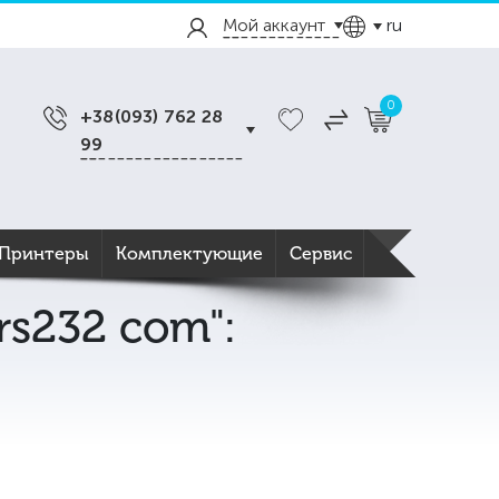
Мой аккаунт
ru
0
+38(093) 762 28
99
Принтеры
Комплектующие
Сервис
s232 com":