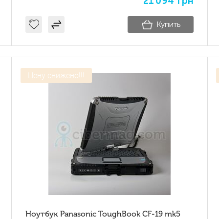
21'094
грн
Купить
Цену снижено!!!
Ноутбук Panasonic ToughBook CF-19 mk5