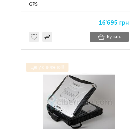
GPS
16'695
грн
Купить
Цену снижено!!!