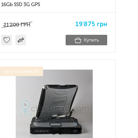
16Gb SSD 3G GPS
19'875
грн
21'200
ГРН
Купить
Цену снижено!!!