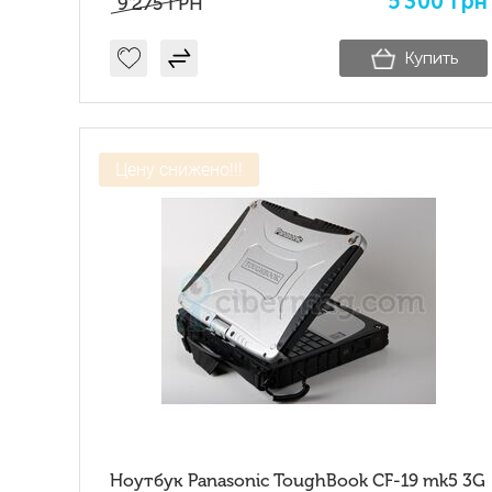
5'300
грн
9'275
ГРН
Купить
Цену снижено!!!
Ноутбук Panasonic ToughBook CF-19 mk5 3G