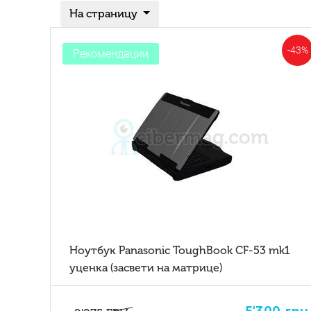
На страницу
-43%
Рекомендации
Ноутбук Panasonic ToughBook CF-53 mk1
уценка (засвети на матрице)