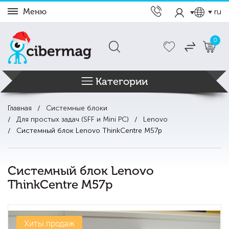
Меню
ru
0
Категории
Главная
Системные блоки
Для простых задач (SFF и Mini PC)
Lenovo
Системный блок Lenovo ThinkCentre M57p
Системный блок Lenovo
ThinkCentre M57p
Хиты продаж