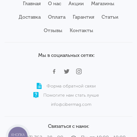
Главная
О нас
Акции
Магазины
Мониторы
Б/у ноутбуки Asus
Планшеты
Б/у ноутбуки Apple
Доставка
Оплата
Гарантия
Статьи
Серверы
Б/у ноутбуки Acer
Комплектующие
Аксессуары
Отзывы
Б/у ноутбуки Samsung
Контакты
Сервисный центр
Б/у ноутбуки Wortmann
Мы в социальных сетях:
Форма обратной связи
Помогите нам стать лучше
info@cibermag.com
Связаться с нами:
КНОПКА