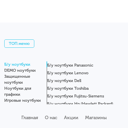
ТОП меню
Б/у ноутбуки
Б/у ноутбуки Panasonic
DEMO ноутбуки
Б/у ноутбуки Lenovo
Защищенные
Б/у ноутбуки Dell
ноутбуки
Ноутбуки для
Б/у ноутбуки Toshiba
графики
Б/у ноутбуки Fujitsu-Siemens
Игровые ноутбуки
Б/у ноутбуки Hp (Hewlett Packard)
Новые ноутбуки
Б/у ноутбуки Getac
Системные блоки
Главная
О нас
Акции
Магазины
Мониторы
Б/у ноутбуки Asus
Планшеты
Б/у ноутбуки Apple