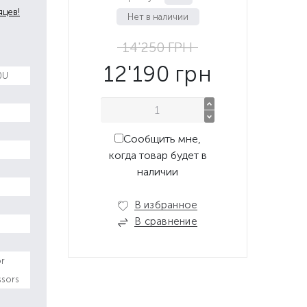
яцев!
Нет в наличии
14'250
ГРН
12'190
грн
0U
Сообщить мне,
когда товар будет в
наличии
В избранное
В сравнение
or
ssors