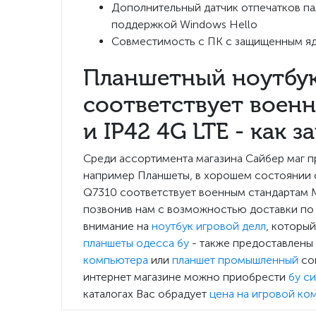
Дополнительный датчик отпечатков па
поддержкой Windows Hello
Совместимость с ПК с защищенным яд
Планшетный ноутбук 
соответствует воен
и IP42 4G LTE - как з
Среди ассортимента магазина Сайбер маг 
например Планшеты, в хорошем состоянии с 
Q7310 соответствует военным стандартам M
позвонив нам с возможностью доставки по 
внимание на
ноутбук игровой делл
, который
планшеты одесса бу
- также предоставлены 
компьютера
или
планшет промышленный
сов
интернет магазине можно приобрести
бу с
каталогах Вас обрадует
цена на игровой ко