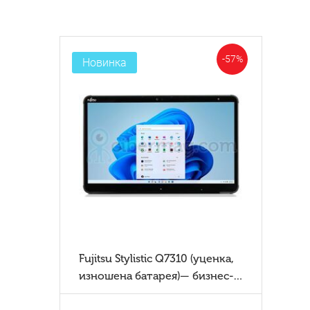
-57%
Новинка
Fujitsu Stylistic Q7310 (уценка,
изношена батарея)— бизнес-
планшет 2-в-1 с Intel Core i5