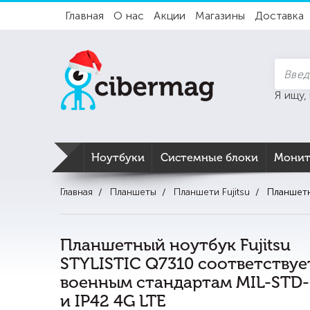
Главная
О нас
Акции
Магазины
Доставка
Я ищу,
Ноутбуки
Системные блоки
Мони
Главная
Планшеты
Планшети Fujitsu
Планшетн
Планшетный ноутбук Fujitsu
STYLISTIC Q7310 соответствуе
военным стандартам MIL-STD
и IP42 4G LTE