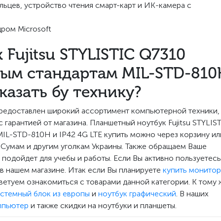
льцев, устройство чтения смарт-карт и ИК-камера с
ром Microsoft
Fujitsu STYLISTIC Q7310
ным стандартам MIL-STD-810
аказать бу технику?
предоставлен широкий ассортимент компьютерной техники,
гарантией от магазина. Планшетный ноутбук Fujitsu STYLIS
IL-STD-810H и IP42 4G LTE купить можно через корзину ил
Сумам и другим уголкам Украины. Также обращаем Ваше
 подойдет для учебы и работы. Если Вы активно пользуетесь
в нашем магазине. Итак если Вы планируете
купить монитор
етуем ознакомиться с товарами данной категории. К тому 
истемный блок из европы
и
ноутбук графический
. В наших
мпьютер
и также скидки на ноутбуки и планшеты.