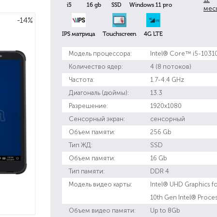
i5
16 gb
SSD
Windows 11 pro
мес
-14%
IPS матрица
Touchscreen
4G LTE
Модель процессора:
Intel® Core™ i5-1031
Количество ядер:
4 (8 потоков)
Частота:
1.7-4.4 GHz
Диагональ (дюймы):
13.3
Разрешение:
1920x1080
Сенсорный экран:
сенсорный
Объем памяти:
256 Gb
Тип ЖД:
SSD
Объем памяти:
16 Gb
Тип памяти:
DDR 4
Модель видео карты:
Intel® UHD Graphics f
10th Gen Intel® Proce
Объем видео памяти:
Up to 8Gb