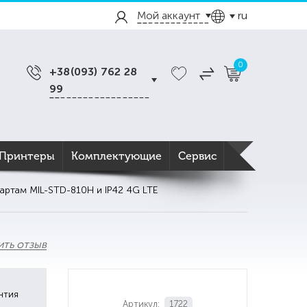
Мой аккаунт
ru
0
+38(093) 762 28
99
Принтеры
Комплектующие
Сервис
артам MIL-STD-810H и IP42 4G LTE
ить отзыв
нтия
Артикул:
1722