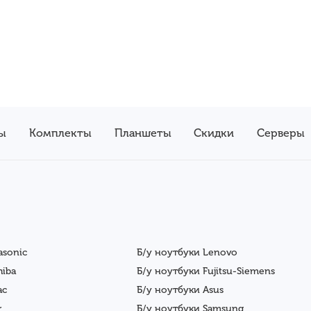
ы
Комплекты
Планшеты
Скидки
Серверы
asonic
Б/у ноутбуки Lenovo
hiba
Б/у ноутбуки Fujitsu-Siemens
ac
Б/у ноутбуки Asus
r
Б/у ноутбуки Samsung