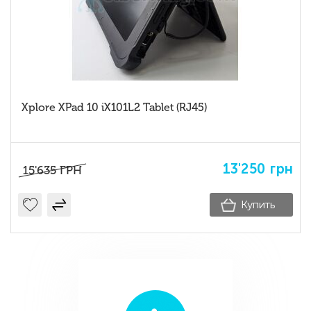
Xplore XPad 10 iX101L2 Tablet (RJ45)
13'250
грн
15'635
ГРН
Купить