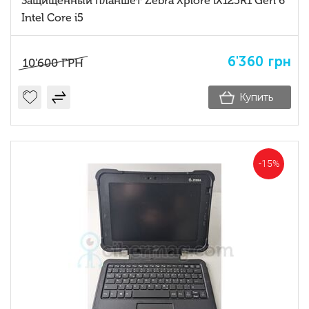
Защищенный планшет Zebra Xplore iX125R1 Gen 6
Intel Core i5
6'360
грн
10'600
ГРН
Купить
-15%