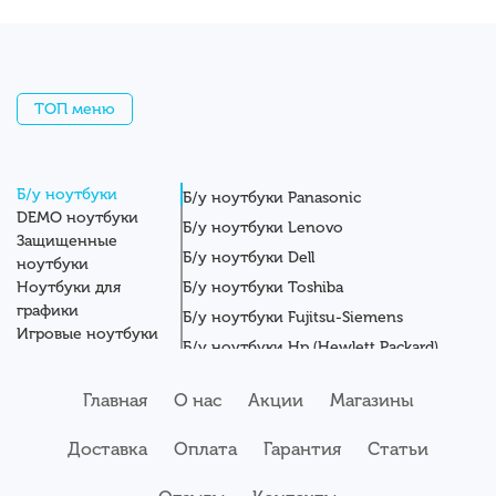
ТОП меню
Б/у ноутбуки
Б/у ноутбуки Panasonic
DEMO ноутбуки
Б/у ноутбуки Lenovo
Защищенные
Б/у ноутбуки Dell
ноутбуки
Ноутбуки для
Б/у ноутбуки Toshiba
графики
Б/у ноутбуки Fujitsu-Siemens
Игровые ноутбуки
Б/у ноутбуки Hp (Hewlett Packard)
Новые ноутбуки
Б/у ноутбуки Getac
Системные блоки
Главная
О нас
Акции
Магазины
Мониторы
Б/у ноутбуки Asus
Планшеты
Б/у ноутбуки Apple
Доставка
Оплата
Гарантия
Статьи
Серверы
Б/у ноутбуки Acer
Комплектующие