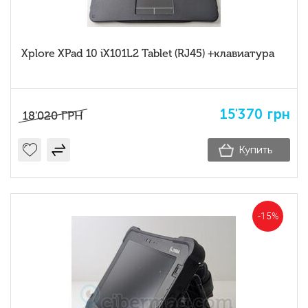
Xplore XPad 10 iX101L2 Tablet (RJ45) +клавиатура
15'370
грн
18'020
ГРН
Купить
-15%