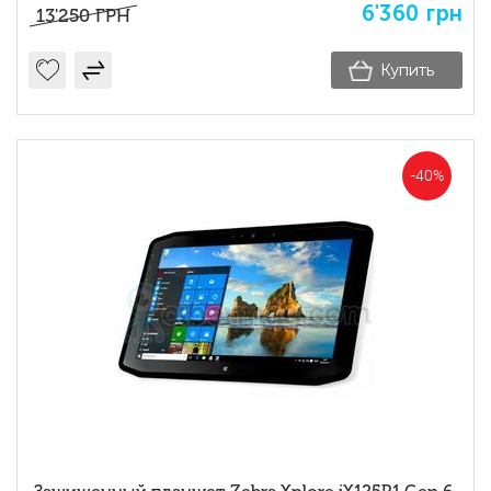
6'360
грн
13'250
ГРН
Купить
-40%