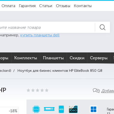
Оплата
Гарантия
Статьи
Отзывы
Контакты
 например,
купить планшеты dell
торы
Комплекты
Планшеты
Скидки
Серверы
ackard)
Ноутбук для бизнес клиентов HP EliteBook 850 G8
HP
Добав
Гара
-18%
12