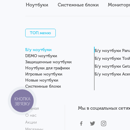
Ноутбуки
Системные блоки
Монитор
ТОП меню
Б/у ноутбуки
Б/у ноутбуки Pan
DEMO ноутбуки
Б/у ноутбуки Tos
Защищенные ноутбуки
Б/у ноутбуки Get
Ноутбуки для графики
Игровые ноутбуки
Б/у ноутбуки Ace
Новые ноутбуки
Системные блоки
Мониторы
КНОПКА
Планшеты
ЗВ'ЯЗКУ
Серверы
Мы в социальных сетях
Главная
Комплектующие
О нас
Аксессуары
Акции
Сервисный центр
Магазины