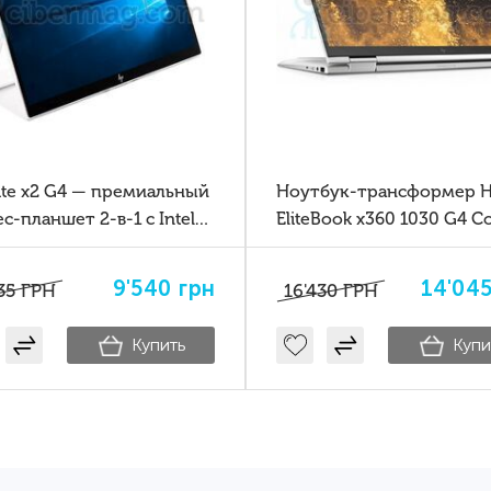
Ноутбук-трансформер HP
Ноутбук HP EliteBo
EliteBook x360 1030 G4 Core
10Gen
i5-8365U 16GB SSD 256GB
Touch
14'045
грн
1
16'430
ГРН
Купить