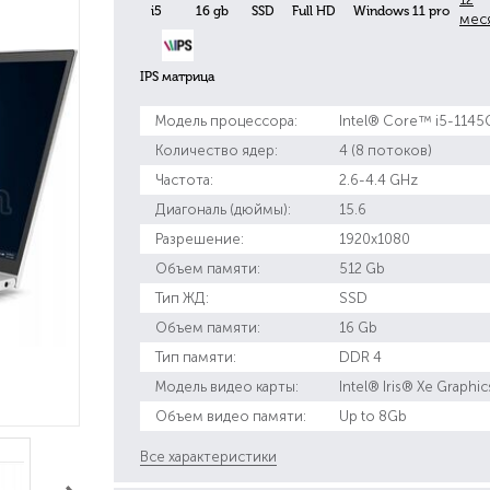
i5
16 gb
SSD
Full HD
Windows 11 pro
мес
IPS матрица
Модель процессора:
Intel® Core™ i5-1145
Количество ядер:
4 (8 потоков)
Частота:
2.6-4.4 GHz
Диагональ (дюймы):
15.6
Разрешение:
1920x1080
Объем памяти:
512 Gb
Тип ЖД:
SSD
Объем памяти:
16 Gb
Тип памяти:
DDR 4
Модель видео карты:
Intel® Iris® Xe Graphic
Объем видео памяти:
Up to 8Gb
Все характеристики