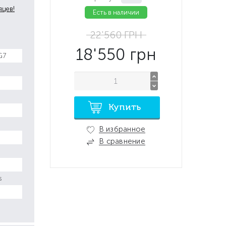
яцев!
Есть в наличии
22'560
ГРН
18'550
грн
G7
Купить
В избранное
В сравнение
s