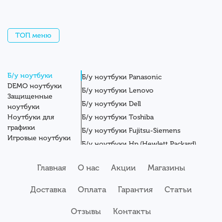
ТОП меню
Б/у ноутбуки
Б/у ноутбуки Panasonic
DEMO ноутбуки
Б/у ноутбуки Lenovo
Защищенные
Б/у ноутбуки Dell
ноутбуки
Ноутбуки для
Б/у ноутбуки Toshiba
графики
Б/у ноутбуки Fujitsu-Siemens
Игровые ноутбуки
Б/у ноутбуки Hp (Hewlett Packard)
Новые ноутбуки
Б/у ноутбуки Getac
Системные блоки
Главная
О нас
Акции
Магазины
Мониторы
Б/у ноутбуки Asus
Планшеты
Б/у ноутбуки Apple
Доставка
Оплата
Гарантия
Статьи
Серверы
Б/у ноутбуки Acer
Комплектующие
Аксессуары
Отзывы
Б/у ноутбуки Samsung
Контакты
Сервисный центр