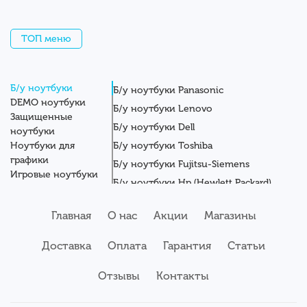
ТОП меню
Б/у ноутбуки
Б/у ноутбуки Panasonic
DEMO ноутбуки
Б/у ноутбуки Lenovo
Защищенные
Б/у ноутбуки Dell
ноутбуки
Ноутбуки для
Б/у ноутбуки Toshiba
графики
Б/у ноутбуки Fujitsu-Siemens
Игровые ноутбуки
Б/у ноутбуки Hp (Hewlett Packard)
Новые ноутбуки
Б/у ноутбуки Getac
Системные блоки
Главная
О нас
Акции
Магазины
Мониторы
Б/у ноутбуки Asus
Планшеты
Б/у ноутбуки Apple
Доставка
Оплата
Гарантия
Статьи
Серверы
Б/у ноутбуки Acer
Комплектующие
Аксессуары
Отзывы
Б/у ноутбуки Samsung
Контакты
Сервисный центр
Б/у ноутбуки Wortmann