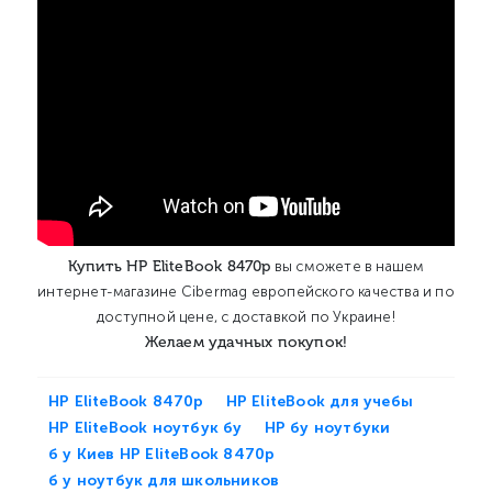
Купить HP EliteBook 8470p
вы сможете в нашем
интернет-магазине Cibermag европейского качества и по
доступной цене, с доставкой по Украине!
Желаем удачных покупок!
HP EliteBook 8470p
HP EliteBook для учебы
HP EliteBook ноутбук бу
HP бу ноутбуки
б у Киев HP EliteBook 8470p
б у ноутбук для школьников