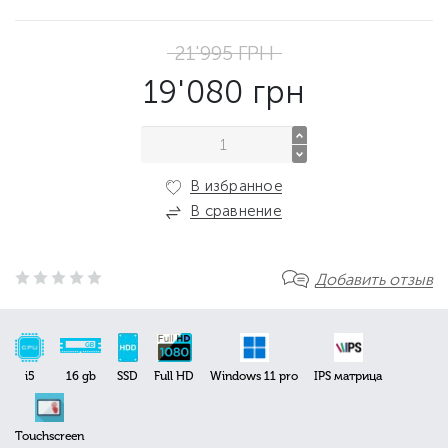
21'995
ГРН
19'080
грн
В избранное
В сравнение
Добавить отзыв
i5
16 gb
SSD
Full HD
Windows 11 pro
IPS матрица
Touchscreen