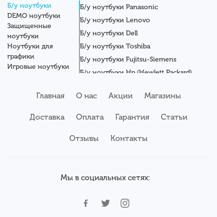
Б/у ноутбуки
Б/у ноутбуки Panasonic
DEMO ноутбуки
Б/у ноутбуки Lenovo
Защищенные
Б/у ноутбуки Dell
ноутбуки
Ноутбуки для
Б/у ноутбуки Toshiba
графики
Б/у ноутбуки Fujitsu-Siemens
Игровые ноутбуки
Б/у ноутбуки Hp (Hewlett Packard)
Новые ноутбуки
Б/у ноутбуки Getac
Системные блоки
Главная
О нас
Акции
Магазины
Мониторы
Б/у ноутбуки Asus
Планшеты
Б/у ноутбуки Apple
Доставка
Оплата
Гарантия
Статьи
Серверы
Б/у ноутбуки Acer
Комплектующие
Аксессуары
Отзывы
Б/у ноутбуки Samsung
Контакты
Сервисный центр
Б/у ноутбуки Wortmann
Мы в социальных сетях: