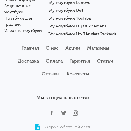
Б/у ноутбуки Lenovo
Защищенные
Б/у ноутбуки Dell
ноутбуки
Ноутбуки для
Б/у ноутбуки Toshiba
графики
Б/у ноутбуки Fujitsu-Siemens
Игровые ноутбуки
Б/у ноутбуки Hp (Hewlett Packard)
Новые ноутбуки
Б/у ноутбуки Getac
Системные блоки
Главная
О нас
Акции
Магазины
Мониторы
Б/у ноутбуки Asus
Планшеты
Б/у ноутбуки Apple
Доставка
Оплата
Гарантия
Статьи
Серверы
Б/у ноутбуки Acer
Комплектующие
Аксессуары
Отзывы
Б/у ноутбуки Samsung
Контакты
Сервисный центр
Б/у ноутбуки Wortmann
Мы в социальных сетях:
Форма обратной связи