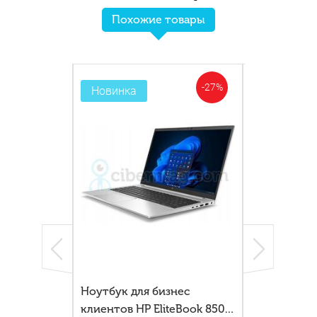
Похожие товары
-35%
-27%
Новинка
Новинка
 G2 GPS и 4G
Ноутбук для бизнес
HP Elite x2 
нсформер
клиентов HP EliteBook 850
премиальны