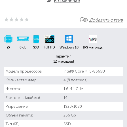
В сравнение
Добавить отзыв
i5
8 gb
SSD
Full HD
Windows 10
IPS матрица
Гарантия
12 месяцев!
Модель процессора:
Intel® Core™ i5-8365U
Количество ядер:
4 (8 потоков)
Частота:
1.6-4.1 GHz
Диагональ (дюймы):
14
Разрешение:
1920x1080
Объем памяти:
256 Gb
Тип ЖД:
SSD