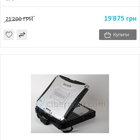
19'875
грн
21'200
ГРН
Купити