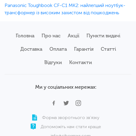
Panasonic Toughbook CF-C1 MK2: найлегший ноутбук-
трансформер із високим захистом від пошкоджень
Головна
Про нас
Акції
Пункти видачі
Доставка
Оплата
Гарантія
Статті
Відгуки
Контакти
Ми у соціальних мережах:
Форма зворотнього зв'язку
Допоможіть нам стати краще
info@cibermag.com