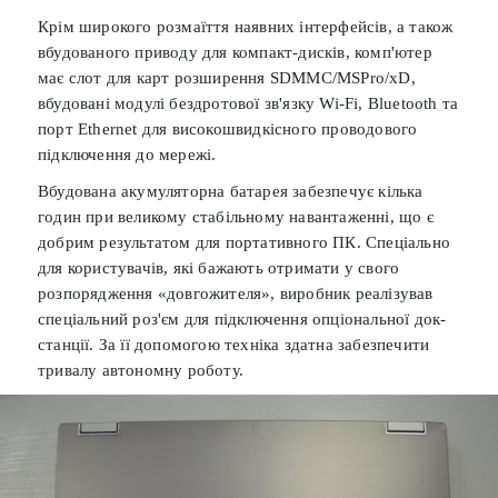
Крім широкого розмаїття наявних інтерфейсів, а також
вбудованого приводу для компакт-дисків, комп'ютер
має слот для карт розширення SDMMC/MSPro/xD,
вбудовані модулі бездротової зв'язку Wi-Fi, Bluetooth та
порт Ethernet для високошвидкісного проводового
підключення до мережі.
Вбудована акумуляторна батарея забезпечує кілька
годин при великому стабільному навантаженні, що є
добрим результатом для портативного ПК. Спеціально
для користувачів, які бажають отримати у свого
розпорядження «довгожителя», виробник реалізував
спеціальний роз'єм для підключення опціональної док-
станції. За її допомогою техніка здатна забезпечити
тривалу автономну роботу.