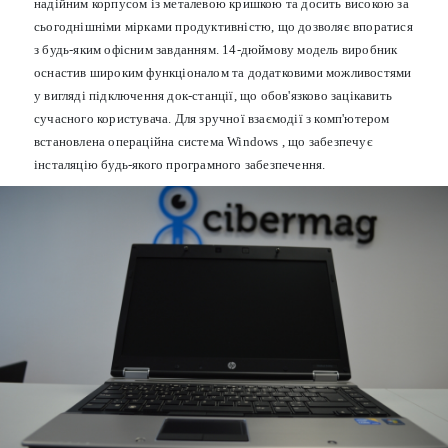
надійним корпусом із металевою кришкою та досить високою за
сьогоднішніми мірками продуктивністю, що дозволяє впоратися
з будь-яким офісним завданням. 14-дюймову модель виробник
оснастив широким функціоналом та додатковими можливостями
у вигляді підключення док-станції, що обов'язково зацікавить
сучасного користувача. Для зручної взаємодії з комп'ютером
встановлена операційна система Windows , що забезпечує
інсталяцію будь-якого програмного забезпечення.