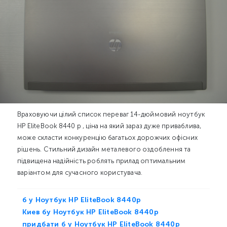
Враховуючи цілий список переваг 14-дюймовий ноутбук
HP EliteBook 8440 p , ціна на який зараз дуже приваблива,
може скласти конкуренцію багатьох дорожчих офісних
рішень. Стильний дизайн металевого оздоблення та
підвищена надійність роблять прилад оптимальним
варіантом для сучасного користувача.
б у Ноутбук HP EliteBook 8440p
Киев бу Ноутбук HP EliteBook 8440p
придбати б у Ноутбук HP EliteBook 8440p