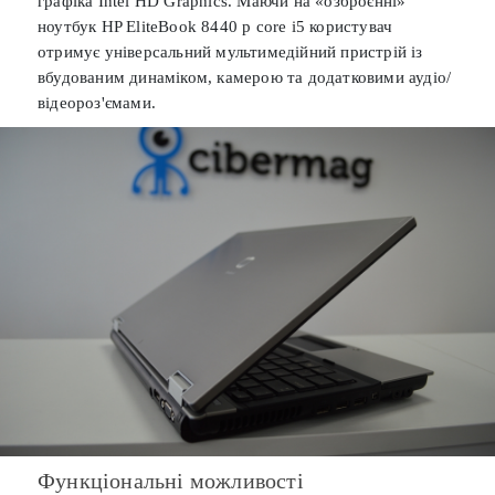
графіка Intel HD Graphics. Маючи на «озброєнні»
ноутбук HP EliteBook 8440 p core i5 користувач
отримує універсальний мультимедійний пристрій із
вбудованим динаміком, камерою та додатковими аудіо/
відеороз'ємами.
Функціональні можливості