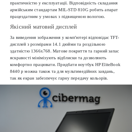
практичністю у експлуатації. Відповідність складання
армійським стандартам MIL-STD 810G робить апарат
працездатним у умовах з підвищеною вологою.
Якісний матовий дисплей
За виведення зображення у комп'ютері відповідає TFT-
дисплей з розмірами 14.1 дюйми та роздільною
здатністю 1366х768. Матове покриття та гарний запас
яскравості мінімізують відблиски та дозволяють
комфортно працювати. Придбати ноутбук HP EliteBook
8440 p можна також та для мультимедійних завдань,
так як екран забезпечує гарну передачу кольорів.