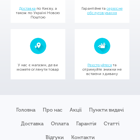
Доставка
по Києву, а
Гарантійне та
сервісне
також по Україні Новою
обслуговування
Поштою
У нас є магазин, де ви
Реєструйтеся
та
можете оглянути товар
отримуйте знижки не
встаючи з дивану
Головна
Про нас
Акції
Пункти видачі
Доставка
Оплата
Гарантія
Статті
Відгуки
Контакти