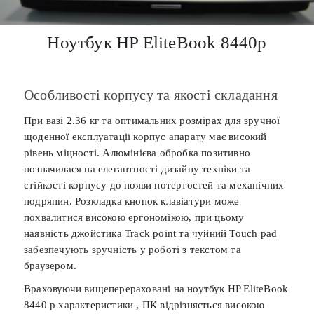
Ноутбук HP EliteBook 8440p
Особливості корпусу та якості складання
При вазі 2.36 кг та оптимальних розмірах для зручної
щоденної експлуатації корпус апарату має високий
рівень міцності. Алюмінієва обробка позитивно
позначилася на елегантності дизайну техніки та
стійкості корпусу до появи потертостей та механічних
подряпин. Розкладка кнопок клавіатури може
похвалитися високою ергономікою, при цьому
наявність джойстика Track point та чуйний Touch pad
забезпечують зручність у роботі з текстом та
браузером.
Враховуючи вищеперераховані на ноутбук HP EliteBook
8440 p характеристики , ПК відрізняється високою