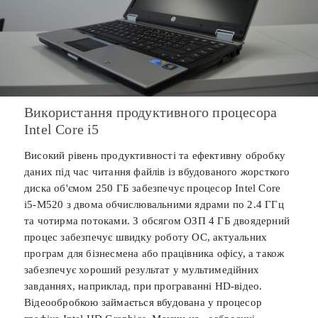
Використання продуктивного процесора
Intel Core i5
Високий рівень продуктивності та ефективну обробку
даних під час читання файлів із вбудованого жорсткого
диска об'ємом 250 ГБ забезпечує процесор Intel Core
i5-M520 з двома обчислювальними ядрами по 2.4 ГГц
та чотирма потоками. З обсягом ОЗП 4 ГБ двоядерний
процес забезпечує швидку роботу ОС, актуальних
програм для бізнесмена або працівника офісу, а також
забезпечує хороший результат у мультимедійних
завданнях, наприклад, при програванні HD-відео.
Відеообробкою займається вбудована у процесор