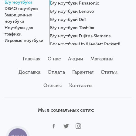
Б/у ноутбуки
Б/у ноутбуки Panasonic
DEMO ноутбуки
Б/у ноутбуки Lenovo
Защищенные
Б/у ноутбуки Dell
ноутбуки
Ноутбуки для
Б/у ноутбуки Toshiba
графики
Б/у ноутбуки Fujitsu-Siemens
Игровые ноутбуки
Б/у ноутбуки Hp (Hewlett Packard)
Новые ноутбуки
Б/у ноутбуки Getac
Системные блоки
Главная
О нас
Акции
Магазины
Мониторы
Б/у ноутбуки Asus
Планшеты
Б/у ноутбуки Apple
Доставка
Оплата
Гарантия
Статьи
Серверы
Б/у ноутбуки Acer
Комплектующие
Аксессуары
Отзывы
Б/у ноутбуки Samsung
Контакты
Сервисный центр
Б/у ноутбуки Wortmann
Мы в социальных сетях: