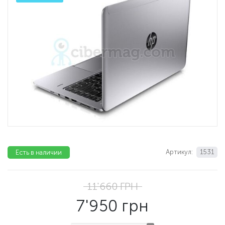
Артикул:
1531
Есть в наличии
11'660
ГРН
7'950
грн